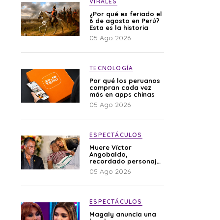
VIRALES
¿Por qué es feriado el
6 de agosto en Perú?
Esta es la historia
05 Ago 2026
TECNOLOGÍA
Por qué los peruanos
compran cada vez
más en apps chinas
05 Ago 2026
ESPECTÁCULOS
Muere Víctor
Angobaldo,
recordado personaje
de la farándula y
05 Ago 2026
expareja de Shirley
Cherres
ESPECTÁCULOS
Magaly anuncia una