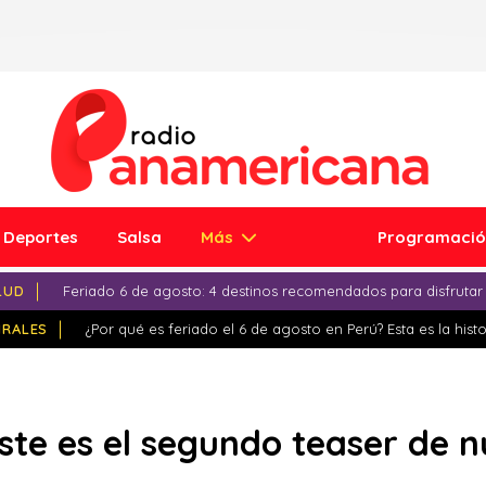
Deportes
Salsa
Más
Programaci
LUD
Feriado 6 de agosto: 4 destinos recomendados para disfrutar
IRALES
¿Por qué es feriado el 6 de agosto en Perú? Esta es la histo
este es el segundo teaser de 