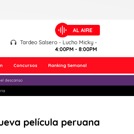
Tardeo Salsero - Lucho Micky -
4:00PM - 8:00PM
ón
Concursos
Ranking Semanal
 el descanso
ria
nueva película peruana