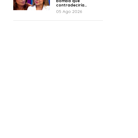
bomba que
contradeciría
comunicado de La
05 Ago 2026
Bella Luz: “Hay un
audio”