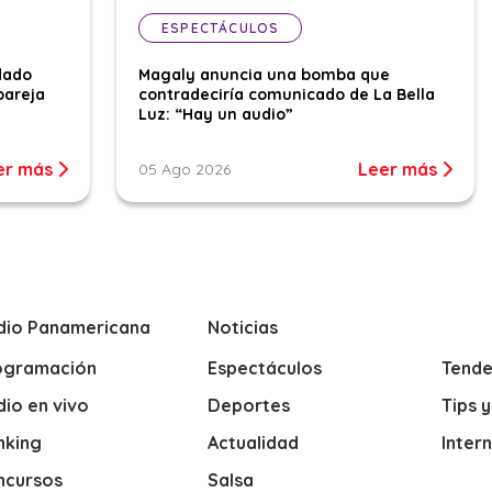
ESPECTÁCULOS
dado
Magaly anuncia una bomba que
pareja
contradeciría comunicado de La Bella
Luz: “Hay un audio”
er más
Leer más
05 Ago 2026
dio Panamericana
Noticias
ogramación
Espectáculos
Tende
io en vivo
Deportes
Tips 
nking
Actualidad
Inter
ncursos
Salsa