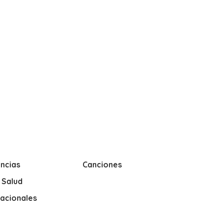
ncias
Canciones
y Salud
nacionales