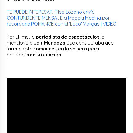
TE PUEDE INTERESAR: Tilsa Lozano envía
CONTUNDENTE MENSAJE a Magaly Medina por
recordarle ROMANCE con el ‘Loco’ Vargas | VIDEO
Por último, la
periodista de espectáculos
le
mencionó a
Jair Mendoza
que consideraba que
‘armó’
este
romance
con la
salsera
para
promocionar su
canción
.