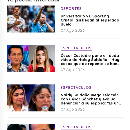
DEPORTES
Universitario vs. Sporting
Cristal: así llegan al esperado
duelo
07 Ago 2026
ESPECTÁCULOS
Óscar Custodio pone en duda
video de Naldy Saldaña: “Hay
cosas que de repente se han
editado”
07 Ago 2026
ESPECTÁCULOS
Naldy Saldaña niega relación
con César Sánchez y evalúa
denunciar a su esposa: “Es una
difamación”
07 Ago 2026
ESPECTÁCULOS