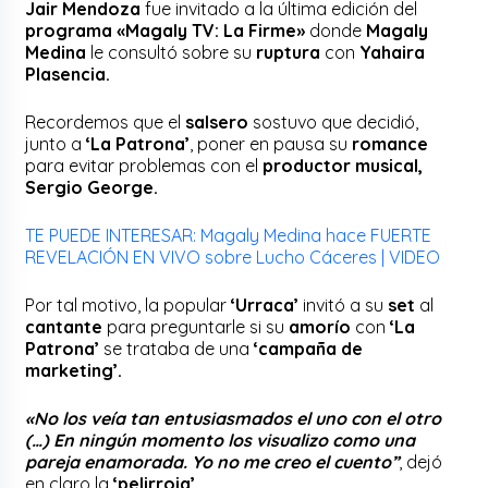
Jair Mendoza
fue invitado a la última edición del
programa «Magaly TV: La Firme»
donde
Magaly
Medina
le consultó sobre su
ruptura
con
Yahaira
Plasencia.
Recordemos que el
salsero
sostuvo que decidió,
junto a
‘La Patrona’
, poner en pausa su
romance
para evitar problemas con el
productor musical,
Sergio George.
TE PUEDE INTERESAR: Magaly Medina hace FUERTE
REVELACIÓN EN VIVO sobre Lucho Cáceres | VIDEO
Por tal motivo, la popular
‘Urraca’
invitó a su
set
al
cantante
para preguntarle si su
amorío
con
‘La
Patrona’
se trataba de una
‘campaña de
marketing’
.
«No los veía tan entusiasmados el uno con el otro
(…) En ningún momento los visualizo como una
pareja enamorada. Yo no me creo el cuento”
, dejó
en claro la
‘pelirroja’.