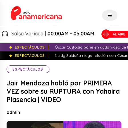
Salsa Variada |
00:00AM - 05:00AM
ESPECTÁCULOS
Óscar Custodio pone en duda video de N
ESPECTÁCULOS
Naldy Saldaña niega relación con César
ESPECTÁCULOS
Jair Mendoza habló por PRIMERA
VEZ sobre su RUPTURA con Yahaira
Plasencia | VIDEO
admin