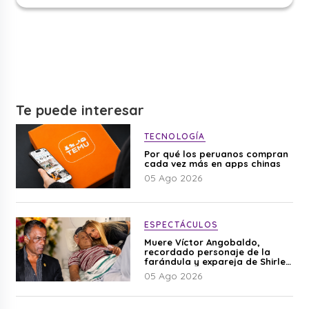
Te puede interesar
TECNOLOGÍA
Por qué los peruanos compran
cada vez más en apps chinas
05 Ago 2026
ESPECTÁCULOS
Muere Víctor Angobaldo,
recordado personaje de la
farándula y expareja de Shirley
Cherres
05 Ago 2026