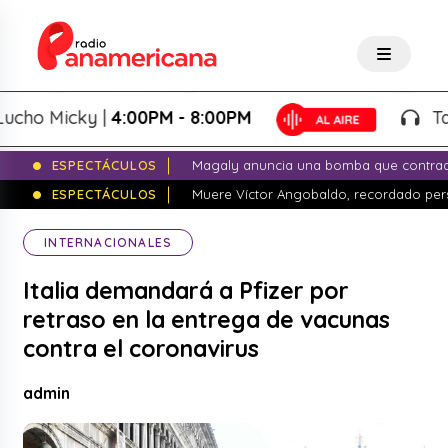
o Micky |
4:00PM - 8:00PM
Tardeo
ESPECTÁCULOS
Magaly anuncia una bomba que contrade
ESPECTÁCULOS
Muere Víctor Angobaldo, recordado pers
INTERNACIONALES
Italia demandará a Pfizer por
retraso en la entrega de vacunas
contra el coronavirus
admin