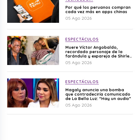
Por qué los peruanos compran
cada vez más en apps chinas
05 Ago 2026
ESPECTÁCULOS
Muere Víctor Angobaldo,
recordado personaje de la
farándula y expareja de Shirley
Cherres
05 Ago 2026
ESPECTÁCULOS
Magaly anuncia una bomba
que contradeciría comunicado
de La Bella Luz: “Hay un audio”
05 Ago 2026