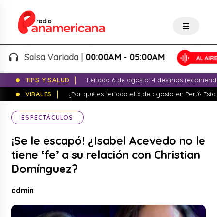
Salsa Variada |
00:00AM - 05:00AM
TIPS Y SALUD
Feriado 6 de agosto: 4 destinos recomend
VIRALES
¿Por qué es feriado el 6 de agosto en Perú? Esta 
ESPECTÁCULOS
¡Se le escapó! ¿Isabel Acevedo no le
tiene ‘fe’ a su relación con Christian
Domínguez?
admin