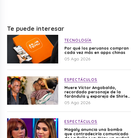
Te puede interesar
TECNOLOGÍA
Por qué los peruanos compran
cada vez más en apps chinas
05 Ago 2026
ESPECTÁCULOS
Muere Víctor Angobaldo,
recordado personaje de la
farándula y expareja de Shirley
Cherres
05 Ago 2026
ESPECTÁCULOS
Magaly anuncia una bomba
que contradeciría comunicado
de La Bella Luz: “Hay un audio”