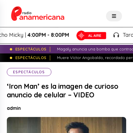
Micky |
4:00PM - 8:00PM
Tardeo S
ESPECTÁCULOS
Magaly anuncia una bomba que contrade
ESPECTÁCULOS
Muere Víctor Angobaldo, recordado pers
ESPECTÁCULOS
‘Iron Man’ es la imagen de curioso
anuncio de celular – VIDEO
admin