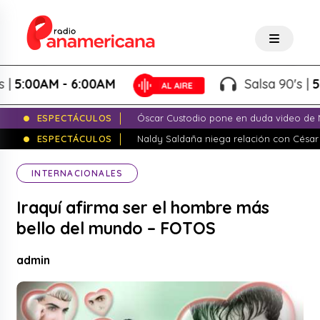
5:00AM - 6:00AM
Salsa 90's |
5:0
ESPECTÁCULOS
Óscar Custodio pone en duda video de N
ESPECTÁCULOS
Naldy Saldaña niega relación con César
INTERNACIONALES
Iraquí afirma ser el hombre más
bello del mundo – FOTOS
admin