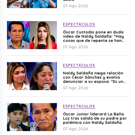
07 Ago 2026
ESPECTÁCULOS
Óscar Custodio pone en duda
video de Naldy Saldaña: “Hay
cosas que de repente se han
editado”
07 Ago 2026
ESPECTÁCULOS
Naldy Saldaña niega relación
con César Sánchez y evalúa
denunciar a su esposa: “Es una
difamación”
07 Ago 2026
ESPECTÁCULOS
Óscar Junior liderará La Bella
Luz tras salida de su padre por
polémica con Naldy Saldaña
07 Ago 2026