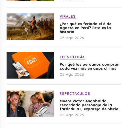
VIRALES
¿Por qué es feriado el 6 de
agosto en Perú? Esta es la
historia
05 Ago 2026
TECNOLOGÍA
Por qué los peruanos compran
cada vez más en apps chinas
05 Ago 2026
ESPECTÁCULOS
Muere Víctor Angobaldo,
recordado personaje de la
farándula y expareja de Shirley
Cherres
05 Ago 2026