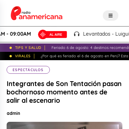
9:00AM
Levantados - Luigui Carba
TIPS Y SALUD
Feriado 6 de agosto: 4 destinos recomend
VIRALES
¿Por qué es feriado el 6 de agosto en Perú? Esta 
ESPECTÁCULOS
Integrantes de Son Tentación pasan
bochornoso momento antes de
salir al escenario
admin