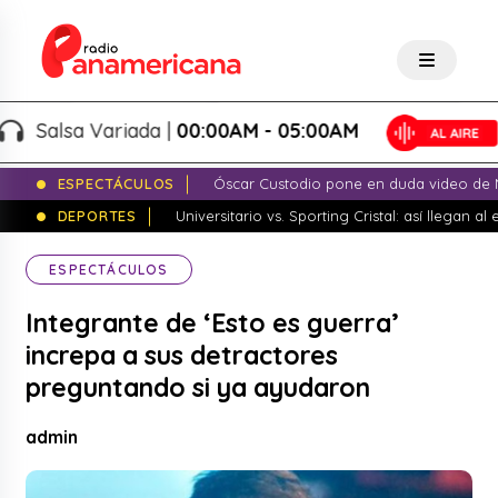
Salsa Variada |
00:00AM - 05:00AM
ESPECTÁCULOS
Óscar Custodio pone en duda video de N
DEPORTES
Universitario vs. Sporting Cristal: así llegan a
ESPECTÁCULOS
Integrante de ‘Esto es guerra’
increpa a sus detractores
preguntando si ya ayudaron
admin