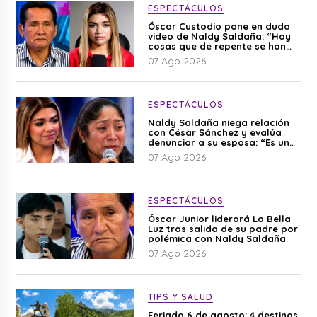
ESPECTÁCULOS
Óscar Custodio pone en duda
video de Naldy Saldaña: “Hay
cosas que de repente se han
editado”
07 Ago 2026
ESPECTÁCULOS
Naldy Saldaña niega relación
con César Sánchez y evalúa
denunciar a su esposa: “Es una
difamación”
07 Ago 2026
ESPECTÁCULOS
Óscar Junior liderará La Bella
Luz tras salida de su padre por
polémica con Naldy Saldaña
07 Ago 2026
TIPS Y SALUD
Feriado 6 de agosto: 4 destinos