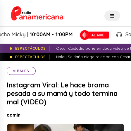
 Micky |
10:00AM - 1:00PM
Salsa d
ESPECTÁCULOS
Óscar Custodio pone en duda video de N
ESPECTÁCULOS
Naldy Saldaña niega relación con César
VIRALES
Instagram Viral: Le hace broma
pesada a su mamá y todo termina
mal (VIDEO)
admin