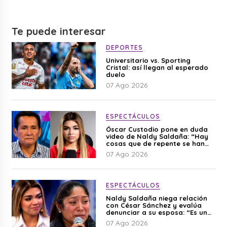
Te puede interesar
DEPORTES
Universitario vs. Sporting
Cristal: así llegan al esperado
duelo
07 Ago 2026
ESPECTÁCULOS
Óscar Custodio pone en duda
video de Naldy Saldaña: “Hay
cosas que de repente se han
editado”
07 Ago 2026
ESPECTÁCULOS
Naldy Saldaña niega relación
con César Sánchez y evalúa
denunciar a su esposa: “Es una
difamación”
07 Ago 2026