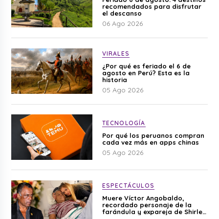
recomendados para disfrutar
el descanso
06 Ago 2026
VIRALES
¿Por qué es feriado el 6 de
agosto en Perú? Esta es la
historia
05 Ago 2026
TECNOLOGÍA
Por qué los peruanos compran
cada vez más en apps chinas
05 Ago 2026
ESPECTÁCULOS
Muere Víctor Angobaldo,
recordado personaje de la
farándula y expareja de Shirley
Cherres