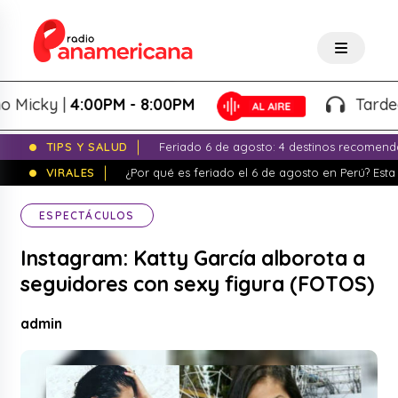
y |
4:00PM - 8:00PM
Tardeo Salse
TIPS Y SALUD
Feriado 6 de agosto: 4 destinos recomend
VIRALES
¿Por qué es feriado el 6 de agosto en Perú? Esta 
ESPECTÁCULOS
Instagram: Katty García alborota a
seguidores con sexy figura (FOTOS)
admin