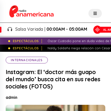
Salsa Variada |
00:00AM - 05:00AM
ESPECTÁCULOS
Óscar Custodio pone en duda video de N
ESPECTÁCULOS
Naldy Saldaña niega relación con César
INTERNACIONALES
Instagram: El ‘doctor más guapo
del mundo’ busca cita en sus redes
sociales (FOTOS)
admin