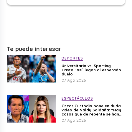
Te puede interesar
DEPORTES
Universitario vs. Sporting
Cristal: así llegan al esperado
duelo
07 Ago 2026
ESPECTÁCULOS
Óscar Custodio pone en duda
video de Naldy Saldaña: “Hay
cosas que de repente se han
editado”
07 Ago 2026