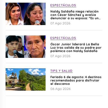
ESPECTÁCULOS
Naldy Saldaña niega relación
con César Sánchez y evalúa
denunciar a su esposa: “Es una
difamación”
07 Ago 2026
ESPECTÁCULOS
Óscar Junior liderará La Bella
Luz tras salida de su padre por
polémica con Naldy Saldaña
07 Ago 2026
TIPS Y SALUD
Feriado 6 de agosto: 4 destinos
recomendados para disfrutar
el descanso
06 Ago 2026