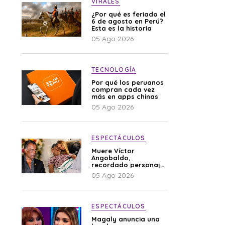
VIRALES
¿Por qué es feriado el
6 de agosto en Perú?
Esta es la historia
05 Ago 2026
TECNOLOGÍA
Por qué los peruanos
compran cada vez
más en apps chinas
05 Ago 2026
ESPECTÁCULOS
Muere Víctor
Angobaldo,
recordado personaje
de la farándula y
05 Ago 2026
expareja de Shirley
Cherres
ESPECTÁCULOS
Magaly anuncia una