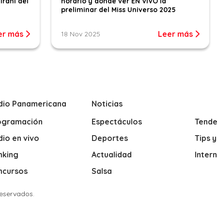
iraní del
horario y dónde ver EN VIVO la
preliminar del Miss Universo 2025
er más
Leer más
18 Nov 2025
dio Panamericana
Noticias
ogramación
Espectáculos
Tende
io en vivo
Deportes
Tips 
nking
Actualidad
Inter
ncursos
Salsa
Reservados.