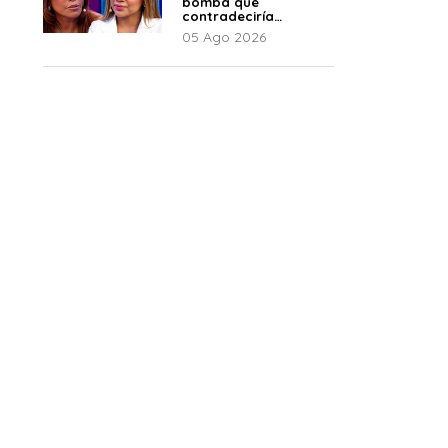
bomba que
contradeciría
comunicado de La
05 Ago 2026
Bella Luz: “Hay un
audio”