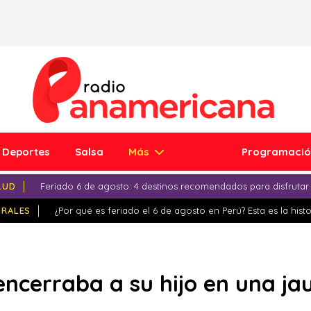
Deportes
Salsa
Más
Programaci
LUD
Feriado 6 de agosto: 4 destinos recomendados para disfrutar
IRALES
¿Por qué es feriado el 6 de agosto en Perú? Esta es la histo
 encerraba a su hijo en una ja