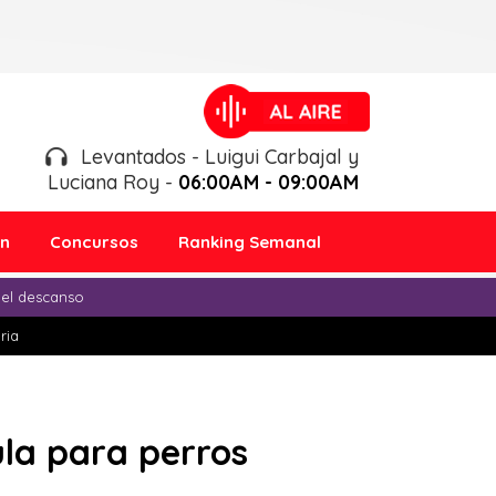
Levantados - Luigui Carbajal y
Luciana Roy -
06:00AM - 09:00AM
ón
Concursos
Ranking Semanal
 el descanso
ria
ula para perros