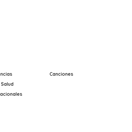
ncias
Canciones
y Salud
nacionales