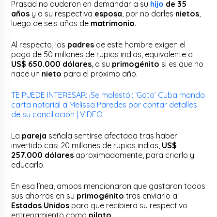
Prasad no dudaron en demandar a su
hijo
de 35
años
y a su respectiva
esposa
, por no darles
nietos
,
luego de seis años de
matrimonio
.
Al respecto, los
padres
de este hombre exigen el
pago de 50 millones de rupias indias, equivalente a
US$ 650.000 dólares
, a su
primogénito
si es que no
nace un
nieto
para el próximo año.
TE PUEDE INTERESAR: ¡Se molestó!: ‘Gato’ Cuba manda
carta notarial a Melissa Paredes por contar detalles
de su conciliación | VIDEO
La
pareja
señala sentirse afectada tras haber
invertido casi 20 millones de rupias indias,
US$
257.000 dólares
aproximadamente, para criarlo y
educarlo.
En esa línea, ambos mencionaron que gastaron todos
sus ahorros en su
primogénito
tras enviarlo a
Estados Unidos
para que recibiera su respectivo
entrenamiento como
piloto
.