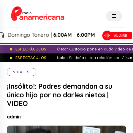
omingo Tonero |
6:00AM - 6:00PM
ESPECTÁCULOS
Óscar Custodio pone en duda video de N
ESPECTÁCULOS
Naldy Saldaña niega relación con César
VIRALES
¡Insólito!: Padres demandan a su
único hijo por no darles nietos |
VIDEO
admin