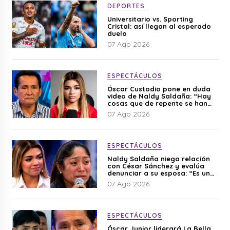
DEPORTES
Universitario vs. Sporting
Cristal: así llegan al esperado
duelo
07 Ago 2026
ESPECTÁCULOS
Óscar Custodio pone en duda
video de Naldy Saldaña: “Hay
cosas que de repente se han
editado”
07 Ago 2026
ESPECTÁCULOS
Naldy Saldaña niega relación
con César Sánchez y evalúa
denunciar a su esposa: “Es una
difamación”
07 Ago 2026
ESPECTÁCULOS
Óscar Junior liderará La Bella