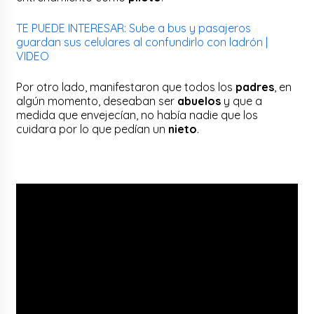
TE PUEDE INTERESAR: Sube a bus y pasajeros
guardan sus celulares al confundirlo con ladrón |
VIDEO
Por otro lado, manifestaron que todos los
padres
, en
algún momento, deseaban ser
abuelos
y que a
medida que envejecían, no había nadie que los
cuidara por lo que pedían un
nieto
.