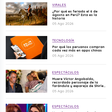
VIRALES
¿Por qué es feriado el 6 de
agosto en Perú? Esta es la
historia
05 Ago 2026
TECNOLOGÍA
Por qué los peruanos compran
cada vez más en apps chinas
05 Ago 2026
ESPECTÁCULOS
Muere Víctor Angobaldo,
recordado personaje de la
farándula y expareja de Shirley
Cherres
05 Ago 2026
ESPECTÁCULOS