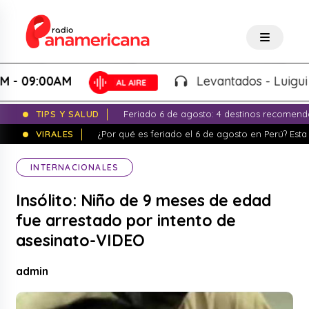
9:00AM
Levantados - Luigui Carba
TIPS Y SALUD
Feriado 6 de agosto: 4 destinos recomend
VIRALES
¿Por qué es feriado el 6 de agosto en Perú? Esta 
INTERNACIONALES
Insólito: Niño de 9 meses de edad
fue arrestado por intento de
asesinato-VIDEO
admin