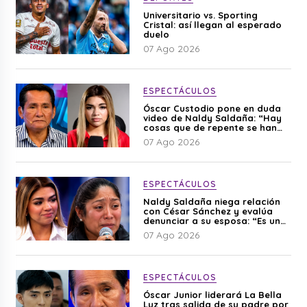
Universitario vs. Sporting
Cristal: así llegan al esperado
duelo
07 Ago 2026
ESPECTÁCULOS
Óscar Custodio pone en duda
video de Naldy Saldaña: “Hay
cosas que de repente se han
editado”
07 Ago 2026
ESPECTÁCULOS
Naldy Saldaña niega relación
con César Sánchez y evalúa
denunciar a su esposa: “Es una
difamación”
07 Ago 2026
ESPECTÁCULOS
Óscar Junior liderará La Bella
Luz tras salida de su padre por