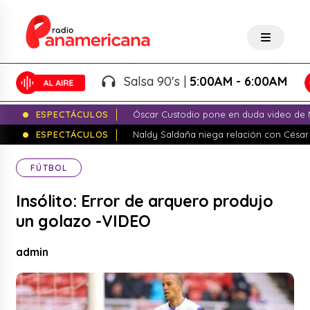
Salsa 90's |
5:00AM - 6:00AM
ESPECTÁCULOS
Óscar Custodio pone en duda video de N
ESPECTÁCULOS
Naldy Saldaña niega relación con César
FÚTBOL
Insólito: Error de arquero produjo
un golazo -VIDEO
admin