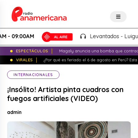
09:00AM
Levantados - Luigui Carb
ESPECTÁCULOS
Magaly anuncia una bomba que contrade
VIRALES
¿Por qué es feriado el 6 de agosto en Perú? Esta 
INTERNACIONALES
¡Insólito! Artista pinta cuadros con
fuegos artificiales (VIDEO)
admin