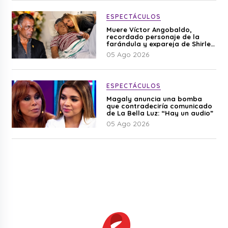
ESPECTÁCULOS
Muere Víctor Angobaldo,
recordado personaje de la
farándula y expareja de Shirley
Cherres
05 Ago 2026
ESPECTÁCULOS
Magaly anuncia una bomba
que contradeciría comunicado
de La Bella Luz: “Hay un audio”
05 Ago 2026