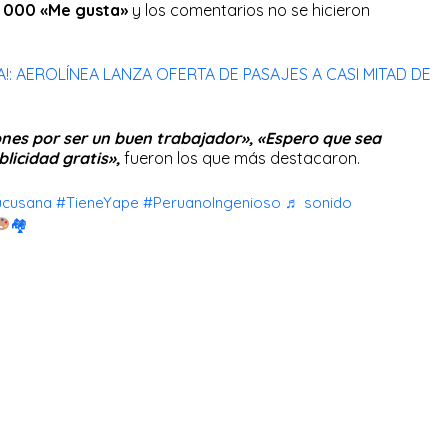
 000 «Me gusta»
y los comentarios no se hicieron
A!: AEROLÍNEA LANZA OFERTA DE PASAJES A CASI MITAD DE
iones por ser un buen trabajador», «Espero que sea
licidad gratis»,
fueron los que más destacaron.
ucusana
#TieneYape
#PeruanoIngenioso
♬ sonido
🏘