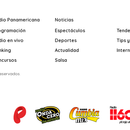
dio Panamericana
Noticias
ogramación
Espectáculos
Tende
io en vivo
Deportes
Tips 
nking
Actualidad
Inter
ncursos
Salsa
Reservados.