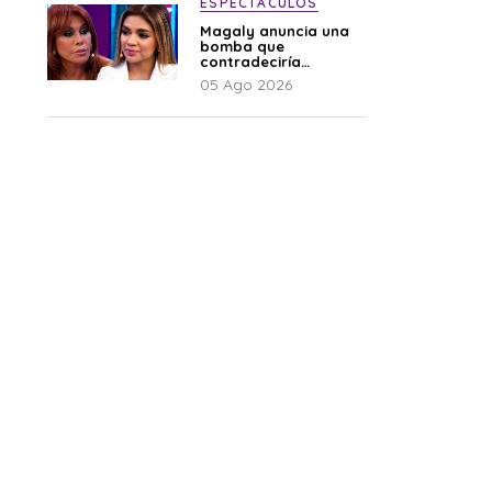
ESPECTÁCULOS
Magaly anuncia una
bomba que
contradeciría
comunicado de La
05 Ago 2026
Bella Luz: “Hay un
audio”