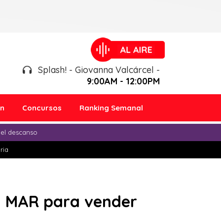
Splash! - Giovanna Valcárcel -
9:00AM - 12:00PM
ón
Concursos
Ranking Semanal
 el descanso
ria
l MAR para vender