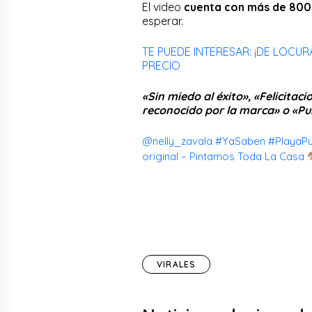
El video
cuenta con más de 800
esperar.
TE PUEDE INTERESAR: ¡DE LOCUR
PRECIO
«Sin miedo al éxito», «Felicitac
reconocido por la marca» o «Pub
@nelly_zavala
#YaSaben
#PlayaP
original – Pintamos Toda La Casa
VIRALES