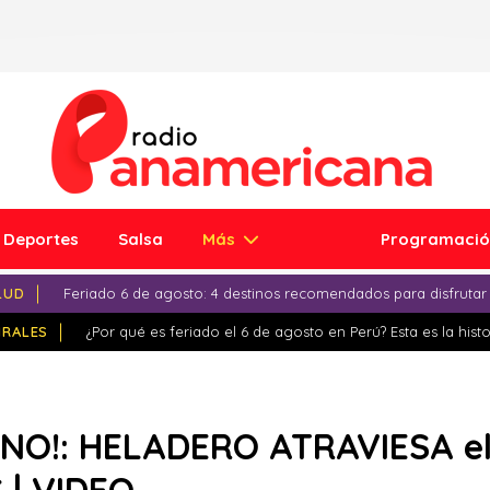
Deportes
Salsa
Más
Programaci
LUD
Feriado 6 de agosto: 4 destinos recomendados para disfrutar
IRALES
¿Por qué es feriado el 6 de agosto en Perú? Esta es la histo
NO!: HELADERO ATRAVIESA e