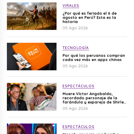
VIRALES
¿Por qué es feriado el 6 de
agosto en Perú? Esta es la
historia
05 Ago 2026
TECNOLOGÍA
Por qué los peruanos compran
cada vez más en apps chinas
05 Ago 2026
ESPECTÁCULOS
Muere Víctor Angobaldo,
recordado personaje de la
farándula y expareja de Shirley
Cherres
05 Ago 2026
ESPECTÁCULOS