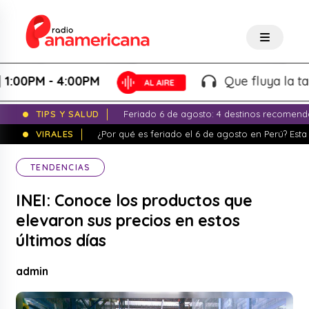
M - 4:00PM
Que fluya la tarde! -
TIPS Y SALUD
Feriado 6 de agosto: 4 destinos recomend
VIRALES
¿Por qué es feriado el 6 de agosto en Perú? Esta 
TENDENCIAS
INEI: Conoce los productos que
elevaron sus precios en estos
últimos días
admin