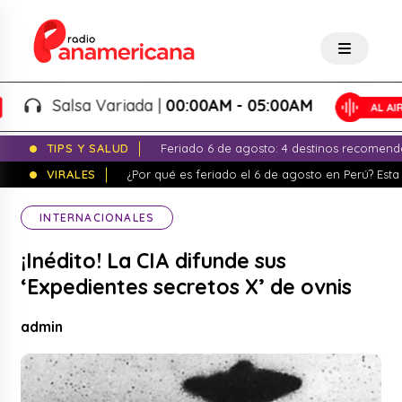
Salsa Variada |
00:00AM - 05:00AM
TIPS Y SALUD
Feriado 6 de agosto: 4 destinos recomend
VIRALES
¿Por qué es feriado el 6 de agosto en Perú? Esta 
INTERNACIONALES
¡Inédito! La CIA difunde sus
‘Expedientes secretos X’ de ovnis
admin