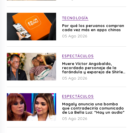
TECNOLOGÍA
Por qué los peruanos compran
cada vez más en apps chinas
05 Ago 2026
ESPECTÁCULOS
Muere Víctor Angobaldo,
recordado personaje de la
farándula y expareja de Shirley
Cherres
05 Ago 2026
ESPECTÁCULOS
Magaly anuncia una bomba
que contradeciría comunicado
de La Bella Luz: “Hay un audio”
05 Ago 2026