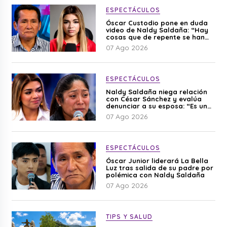
ESPECTÁCULOS
Óscar Custodio pone en duda
video de Naldy Saldaña: “Hay
cosas que de repente se han
editado”
07 Ago 2026
ESPECTÁCULOS
Naldy Saldaña niega relación
con César Sánchez y evalúa
denunciar a su esposa: “Es una
difamación”
07 Ago 2026
ESPECTÁCULOS
Óscar Junior liderará La Bella
Luz tras salida de su padre por
polémica con Naldy Saldaña
07 Ago 2026
TIPS Y SALUD