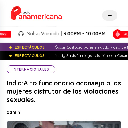
Salsa Variada |
3:00PM - 10:00PM
ESPECTÁCULOS
Óscar Custodio pone en duda video de N
ESPECTÁCULOS
Naldy Saldaña niega relación con César
INTERNACIONALES
India:Alto funcionario aconseja a las
mujeres disfrutar de las violaciones
sexuales.
admin