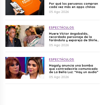
Por qué los peruanos compran
cada vez más en apps chinas
05 Ago 2026
ESPECTÁCULOS
Muere Víctor Angobaldo,
recordado personaje de la
farándula y expareja de Shirley
Cherres
05 Ago 2026
ESPECTÁCULOS
Magaly anuncia una bomba
que contradeciría comunicado
de La Bella Luz: “Hay un audio”
05 Ago 2026