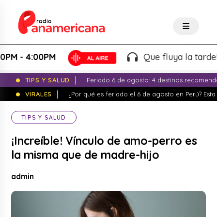
- 4:00PM
Que fluya la tarde! - Ma
TIPS Y SALUD
Feriado 6 de agosto: 4 destinos recomend
VIRALES
¿Por qué es feriado el 6 de agosto en Perú? Esta 
TIPS Y SALUD
¡Increíble! Vínculo de amo-perro es
la misma que de madre-hijo
admin