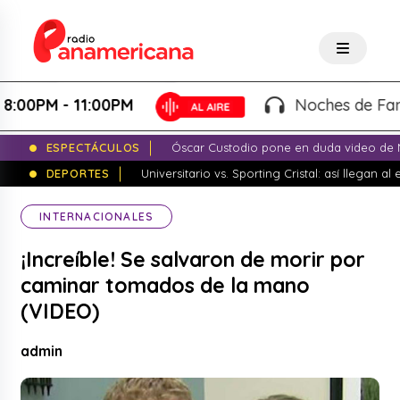
PM - 11:00PM
Noches de Fantasía
ESPECTÁCULOS
Óscar Custodio pone en duda video de N
DEPORTES
Universitario vs. Sporting Cristal: así llegan a
INTERNACIONALES
¡Increíble! Se salvaron de morir por
caminar tomados de la mano
(VIDEO)
admin