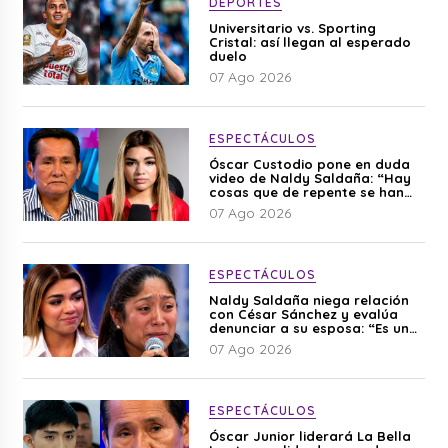
DEPORTES
Universitario vs. Sporting
Cristal: así llegan al esperado
duelo
07 Ago 2026
ESPECTÁCULOS
Óscar Custodio pone en duda
video de Naldy Saldaña: “Hay
cosas que de repente se han
editado”
07 Ago 2026
ESPECTÁCULOS
Naldy Saldaña niega relación
con César Sánchez y evalúa
denunciar a su esposa: “Es una
difamación”
07 Ago 2026
ESPECTÁCULOS
Óscar Junior liderará La Bella