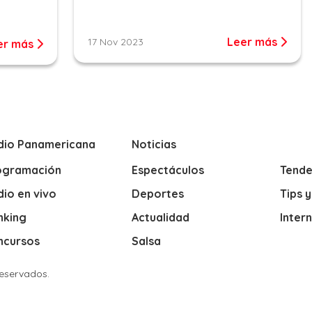
Leer más
17 Nov 2023
er más
dio Panamericana
Noticias
ogramación
Espectáculos
Tende
io en vivo
Deportes
Tips 
nking
Actualidad
Inter
ncursos
Salsa
Reservados.