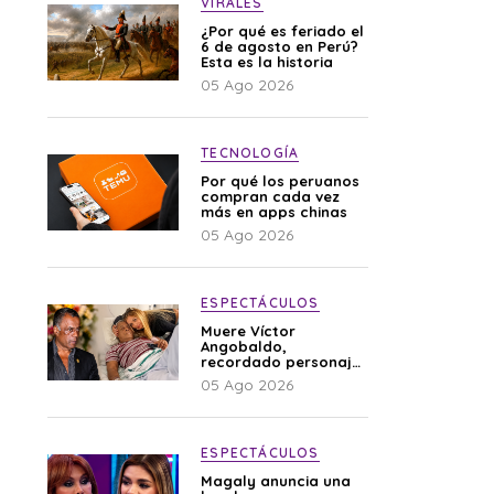
VIRALES
¿Por qué es feriado el
6 de agosto en Perú?
Esta es la historia
05 Ago 2026
TECNOLOGÍA
Por qué los peruanos
compran cada vez
más en apps chinas
05 Ago 2026
ESPECTÁCULOS
Muere Víctor
Angobaldo,
recordado personaje
de la farándula y
05 Ago 2026
expareja de Shirley
Cherres
ESPECTÁCULOS
Magaly anuncia una