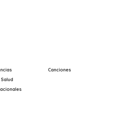
ncias
Canciones
y Salud
nacionales