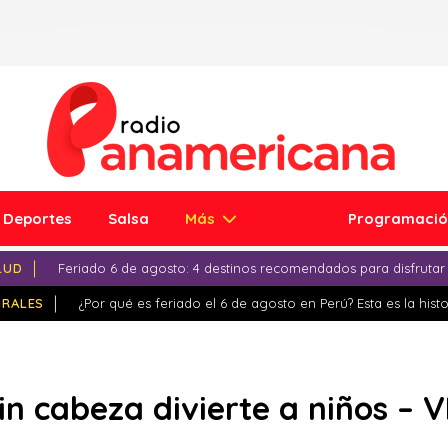
Deportes
Salsa
Más
Programaci
LUD
Feriado 6 de agosto: 4 destinos recomendados para disfrutar
IRALES
¿Por qué es feriado el 6 de agosto en Perú? Esta es la histo
 sin cabeza divierte a niños – 