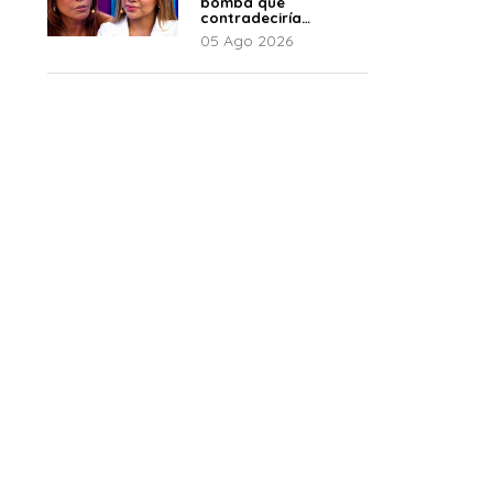
bomba que
contradeciría
comunicado de La
05 Ago 2026
Bella Luz: “Hay un
audio”