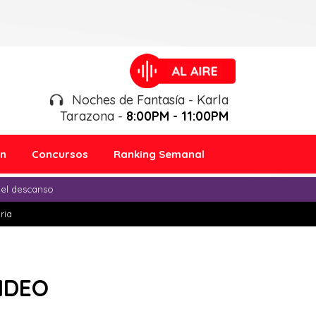
Noches de Fantasía - Karla
Tarazona -
8:00PM - 11:00PM
ón
Concursos
Ranking Semanal
 el descanso
ria
VIDEO