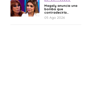
Magaly anuncia una
bomba que
contradeciría
comunicado de La
05 Ago 2026
Bella Luz: “Hay un
audio”