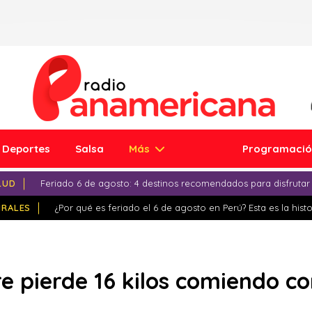
Deportes
Salsa
Más
Programaci
LUD
Feriado 6 de agosto: 4 destinos recomendados para disfrutar
IRALES
¿Por qué es feriado el 6 de agosto en Perú? Esta es la histo
re pierde 16 kilos comiendo c