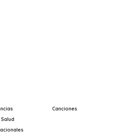
ncias
Canciones
y Salud
nacionales