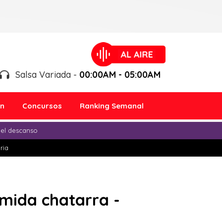
Salsa Variada -
00:00AM - 05:00AM
ón
Concursos
Ranking Semanal
 el descanso
ria
omida chatarra -