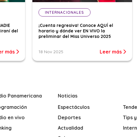
INTERNACIONALES
NADIE
¡Cuenta regresiva! Conoce AQUÍ el
iraní del
horario y dónde ver EN VIVO la
preliminar del Miss Universo 2025
er más
Leer más
18 Nov 2025
dio Panamericana
Noticias
ogramación
Espectáculos
Tende
io en vivo
Deportes
Tips 
nking
Actualidad
Inter