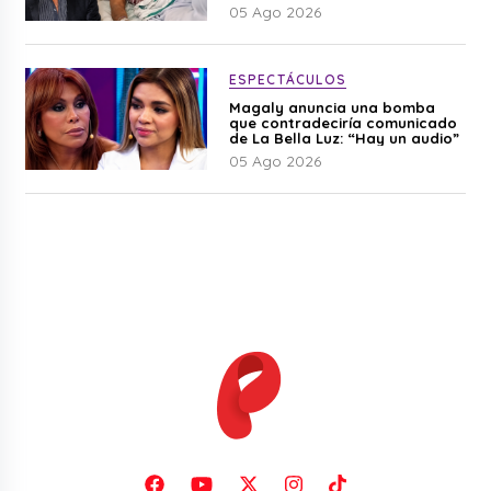
Cherres
05 Ago 2026
ESPECTÁCULOS
Magaly anuncia una bomba
que contradeciría comunicado
de La Bella Luz: “Hay un audio”
05 Ago 2026