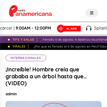
el |
9:00AM - 12:00PM
Splash! - G
TIPS Y SALUD
Feriado 6 de agosto: 4 destinos recomend
VIRALES
¿Por qué es feriado el 6 de agosto en Perú? Esta 
INTERNACIONALES
¡Increíble! Hombre creía que
grababa a un árbol hasta que…
(VIDEO)
admin