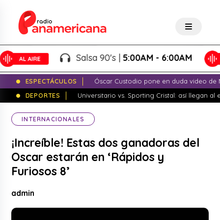
Salsa 90's |
5:00AM - 6:00AM
ESPECTÁCULOS
Óscar Custodio pone en duda video de N
DEPORTES
Universitario vs. Sporting Cristal: así llegan a
INTERNACIONALES
¡Increíble! Estas dos ganadoras del
Oscar estarán en ‘Rápidos y
Furiosos 8’
admin