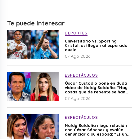
Te puede interesar
DEPORTES
Universitario vs. Sporting
Cristal: así llegan al esperado
duelo
07 Ago 2026
ESPECTÁCULOS
Óscar Custodio pone en duda
video de Naldy Saldaña: “Hay
cosas que de repente se han
editado”
07 Ago 2026
ESPECTÁCULOS
Naldy Saldaña niega relación
con César Sánchez y evalúa
denunciar a su esposa: “Es una
difamación”