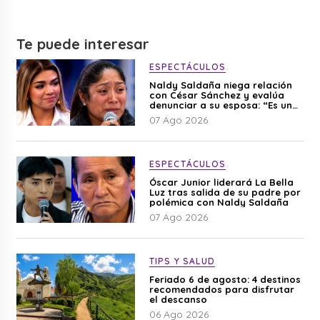
Te puede interesar
ESPECTÁCULOS
Naldy Saldaña niega relación
con César Sánchez y evalúa
denunciar a su esposa: “Es una
difamación”
07 Ago 2026
ESPECTÁCULOS
Óscar Junior liderará La Bella
Luz tras salida de su padre por
polémica con Naldy Saldaña
07 Ago 2026
TIPS Y SALUD
Feriado 6 de agosto: 4 destinos
recomendados para disfrutar
el descanso
06 Ago 2026