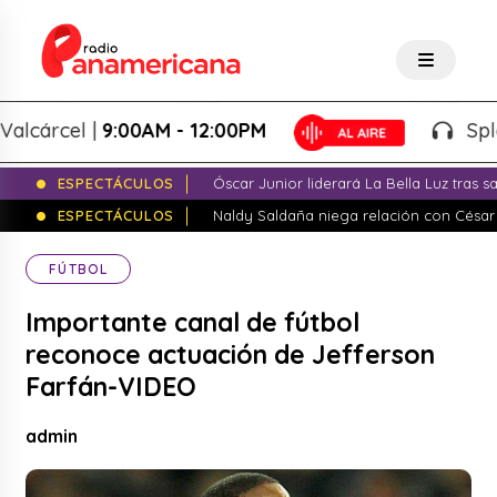
árcel |
9:00AM - 12:00PM
Splash! 
ESPECTÁCULOS
Óscar Junior liderará La Bella Luz tras 
ESPECTÁCULOS
Naldy Saldaña niega relación con César
FÚTBOL
Importante canal de fútbol
reconoce actuación de Jefferson
Farfán-VIDEO
admin