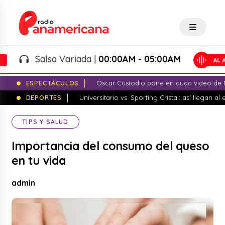
Salsa Variada |
00:00AM - 05:00AM
ESPECTÁCULOS
Óscar Custodio pone en duda video de N
DEPORTES
Universitario vs. Sporting Cristal: así llegan a
TIPS Y SALUD
Importancia del consumo del queso
en tu vida
admin