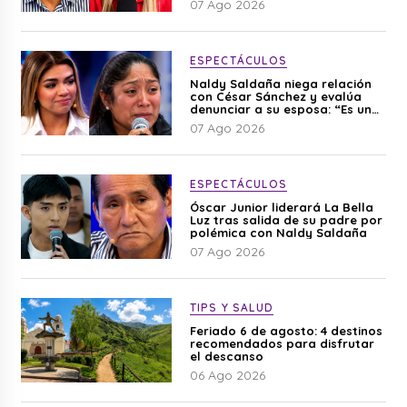
07 Ago 2026
ESPECTÁCULOS
Naldy Saldaña niega relación
con César Sánchez y evalúa
denunciar a su esposa: “Es una
difamación”
07 Ago 2026
ESPECTÁCULOS
Óscar Junior liderará La Bella
Luz tras salida de su padre por
polémica con Naldy Saldaña
07 Ago 2026
TIPS Y SALUD
Feriado 6 de agosto: 4 destinos
recomendados para disfrutar
el descanso
06 Ago 2026