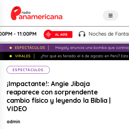
- 11:00PM
Noches de Fantasía - 
ESPECTÁCULOS
Magaly anuncia una bomba que contrade
VIRALES
¿Por qué es feriado el 6 de agosto en Perú? Esta 
ESPECTÁCULOS
¡Impactante!: Angie Jibaja
reaparece con sorprendente
cambio físico y leyendo la Biblia |
VIDEO
admin