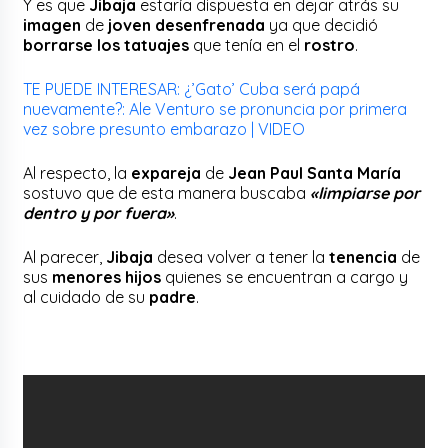
Y es que
Jibaja
estaría dispuesta en dejar atrás su
imagen
de
joven desenfrenada
ya que decidió
borrarse los
tatuajes
que tenía en el
rostro
.
TE PUEDE INTERESAR: ¿’Gato’ Cuba será papá
nuevamente?: Ale Venturo se pronuncia por primera
vez sobre presunto embarazo | VIDEO
Al respecto, la
expareja
de
Jean Paul Santa María
sostuvo que de esta manera buscaba
«limpiarse por
dentro y por fuera»
.
Al parecer,
Jibaja
desea volver a tener la
tenencia
de
sus
menores hijos
quienes se encuentran a cargo y
al cuidado de su
padre
.