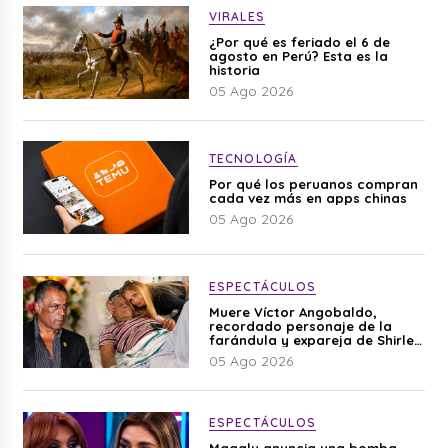
VIRALES
¿Por qué es feriado el 6 de
agosto en Perú? Esta es la
historia
05 Ago 2026
TECNOLOGÍA
Por qué los peruanos compran
cada vez más en apps chinas
05 Ago 2026
ESPECTÁCULOS
Muere Víctor Angobaldo,
recordado personaje de la
farándula y expareja de Shirley
Cherres
05 Ago 2026
ESPECTÁCULOS
Magaly anuncia una bomba