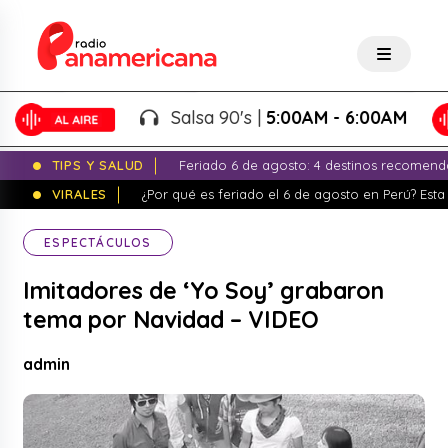
Salsa 90's |
5:00AM - 6:00AM
TIPS Y SALUD
Feriado 6 de agosto: 4 destinos recomend
VIRALES
¿Por qué es feriado el 6 de agosto en Perú? Esta 
ESPECTÁCULOS
Imitadores de ‘Yo Soy’ grabaron
tema por Navidad – VIDEO
admin