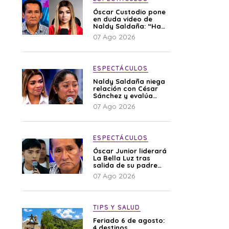
Óscar Custodio pone
en duda video de
Naldy Saldaña: “Hay
cosas que de repente
07 Ago 2026
se han editado”
ESPECTÁCULOS
Naldy Saldaña niega
relación con César
Sánchez y evalúa
denunciar a su
07 Ago 2026
esposa: “Es una
difamación”
ESPECTÁCULOS
Óscar Junior liderará
La Bella Luz tras
salida de su padre
por polémica con
07 Ago 2026
Naldy Saldaña
TIPS Y SALUD
Feriado 6 de agosto:
4 destinos