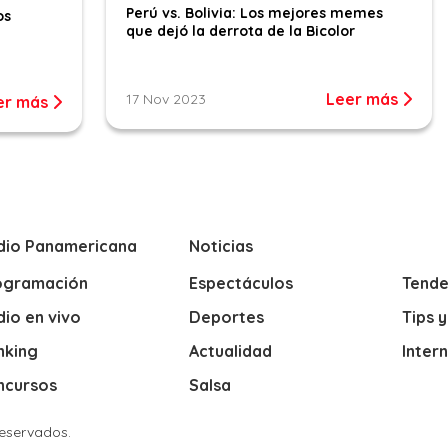
Perú vs. Bolivia: Los mejores memes
os
que dejó la derrota de la Bicolor
Leer más
17 Nov 2023
er más
dio Panamericana
Noticias
ogramación
Espectáculos
Tende
io en vivo
Deportes
Tips 
nking
Actualidad
Inter
ncursos
Salsa
Reservados.