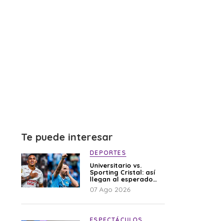
Te puede interesar
DEPORTES
Universitario vs.
Sporting Cristal: así
llegan al esperado
duelo
07 Ago 2026
ESPECTÁCULOS