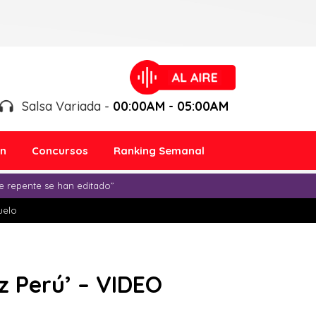
Salsa Variada -
00:00AM - 05:00AM
ón
Concursos
Ranking Semanal
e repente se han editado”
duelo
z Perú’ – VIDEO