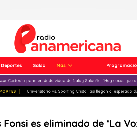
Deportes
Salsa
Más
Programaci
car Custodio pone en duda video de Naldy Saldaña: “Hay cosas que d
PORTES
Universitario vs. Sporting Cristal: así llegan al esperado 
s Fonsi es eliminado de ‘La Vo