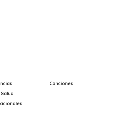
ncias
Canciones
y Salud
nacionales