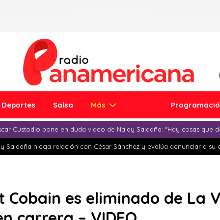
Deportes
Salsa
Más
Programaci
car Custodio pone en duda video de Naldy Saldaña: “Hay cosas que d
y Saldaña niega relación con César Sánchez y evalúa denunciar a su 
t Cobain es eliminado de La 
en carrera – VIDEO