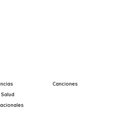
ncias
Canciones
y Salud
nacionales