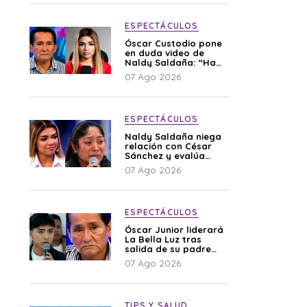
ESPECTÁCULOS
Óscar Custodio pone
en duda video de
Naldy Saldaña: “Hay
cosas que de repente
07 Ago 2026
se han editado”
ESPECTÁCULOS
Naldy Saldaña niega
relación con César
Sánchez y evalúa
denunciar a su
07 Ago 2026
esposa: “Es una
difamación”
ESPECTÁCULOS
Óscar Junior liderará
La Bella Luz tras
salida de su padre
por polémica con
07 Ago 2026
Naldy Saldaña
TIPS Y SALUD