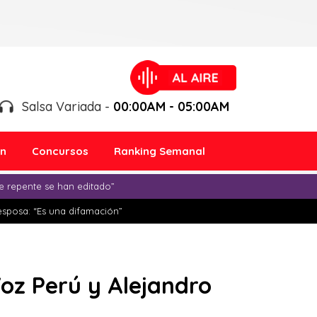
Salsa Variada -
00:00AM - 05:00AM
ón
Concursos
Ranking Semanal
e repente se han editado”
esposa: “Es una difamación”
Voz Perú y Alejandro