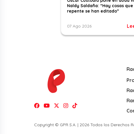
Óscar Custodio pone en duda v
Naldy Saldaña: “Hay cosas que
repente se han editado”
Le
07 Ago 2026
Ra
Pr
Rad
Ra
Co
Copyright © GPR S.A. | 2026 Todos los Derechos 