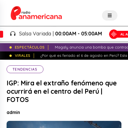
Salsa Variada |
00:00AM - 05:00AM
ESPECTÁCULOS
Magaly anuncia una bomba que contrade
VIRALES
¿Por qué es feriado el 6 de agosto en Perú? Esta 
TENDENCIAS
IGP: Mira el extraño fenómeno que
ocurrirá en el centro del Perú |
FOTOS
admin