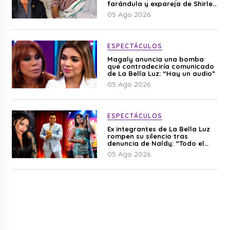
farándula y expareja de Shirley
Cherres
05 Ago 2026
ESPECTÁCULOS
Magaly anuncia una bomba
que contradeciría comunicado
de La Bella Luz: “Hay un audio”
05 Ago 2026
ESPECTÁCULOS
Ex integrantes de La Bella Luz
rompen su silencio tras
denuncia de Naldy: “Todo el
mundo lo sabía”
05 Ago 2026