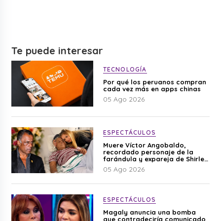
Te puede interesar
TECNOLOGÍA
Por qué los peruanos compran
cada vez más en apps chinas
05 Ago 2026
ESPECTÁCULOS
Muere Víctor Angobaldo,
recordado personaje de la
farándula y expareja de Shirley
Cherres
05 Ago 2026
ESPECTÁCULOS
Magaly anuncia una bomba
que contradeciría comunicado