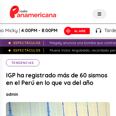
icky |
4:00PM - 8:00PM
Tardeo Sa
ESPECTÁCULOS
Magaly anuncia una bomba que contrade
ESPECTÁCULOS
Muere Víctor Angobaldo, recordado pers
TENDENCIAS
IGP ha registrado más de 60 sismos
en el Perú en lo que va del año
admin