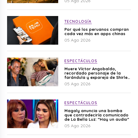
05 Ago 2026
TECNOLOGÍA
Por qué los peruanos compran
cada vez más en apps chinas
05 Ago 2026
ESPECTÁCULOS
Muere Víctor Angobaldo,
recordado personaje de la
farándula y expareja de Shirley
Cherres
05 Ago 2026
ESPECTÁCULOS
Magaly anuncia una bomba
que contradeciría comunicado
de La Bella Luz: “Hay un audio”
05 Ago 2026