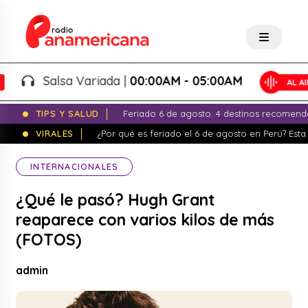
Salsa Variada |
00:00AM - 05:00AM
TIPS Y SALUD
Feriado 6 de agosto: 4 destinos recomend
VIRALES
¿Por qué es feriado el 6 de agosto en Perú? Esta 
INTERNACIONALES
¿Qué le pasó? Hugh Grant
reaparece con varios kilos de más
(FOTOS)
admin