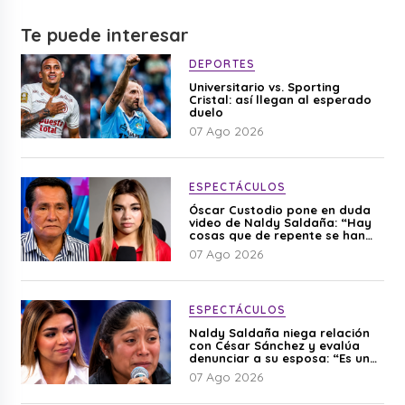
Te puede interesar
DEPORTES
Universitario vs. Sporting
Cristal: así llegan al esperado
duelo
07 Ago 2026
ESPECTÁCULOS
Óscar Custodio pone en duda
video de Naldy Saldaña: “Hay
cosas que de repente se han
editado”
07 Ago 2026
ESPECTÁCULOS
Naldy Saldaña niega relación
con César Sánchez y evalúa
denunciar a su esposa: “Es una
difamación”
07 Ago 2026