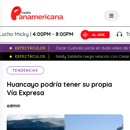
o Micky |
4:00PM - 8:00PM
Tardeo
ESPECTÁCULOS
Óscar Custodio pone en duda video de N
ESPECTÁCULOS
Naldy Saldaña niega relación con César
TENDENCIAS
Huancayo podría tener su propia
Vía Expresa
admin