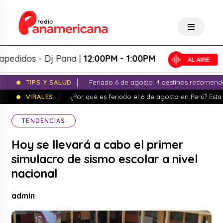
idos - Dj Pana |
12:00PM - 1:00PM
TIPS Y SALUD
Feriado 6 de agosto: 4 destinos recomend
VIRALES
¿Por qué es feriado el 6 de agosto en Perú? Esta 
TENDENCIAS
Hoy se llevará a cabo el primer
simulacro de sismo escolar a nivel
nacional
admin