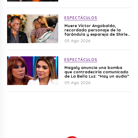
ESPECTÁCULOS
Muere Víctor Angobaldo,
recordado personaje de la
farándula y expareja de Shirley
Cherres
05 Ago 2026
ESPECTÁCULOS
Magaly anuncia una bomba
que contradeciría comunicado
de La Bella Luz: “Hay un audio”
05 Ago 2026