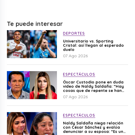
Te puede interesar
DEPORTES
Universitario vs. Sporting
Cristal: así llegan al esperado
duelo
07 Ago 2026
ESPECTÁCULOS
Óscar Custodio pone en duda
video de Naldy Saldaña: “Hay
cosas que de repente se han
editado”
07 Ago 2026
ESPECTÁCULOS
Naldy Saldaña niega relación
con César Sánchez y evalúa
denunciar a su esposa: “Es una