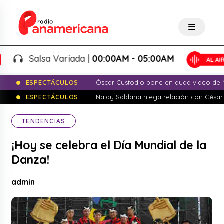
Salsa Variada |
00:00AM - 05:00AM
ESPECTÁCULOS
Óscar Custodio pone en duda video de N
ESPECTÁCULOS
Naldy Saldaña niega relación con César
TENDENCIAS
¡Hoy se celebra el Día Mundial de la
Danza!
admin