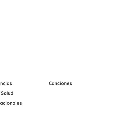
ncias
Canciones
y Salud
nacionales