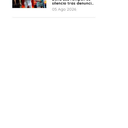
silencio tras denuncia
de Naldy: “Todo el
05 Ago 2026
mundo lo sabía”