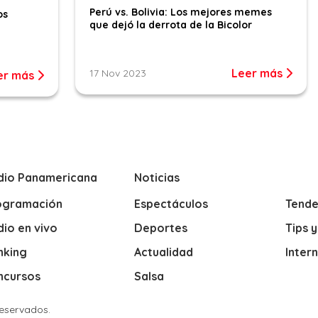
Perú vs. Bolivia: Los mejores memes
os
que dejó la derrota de la Bicolor
Leer más
17 Nov 2023
er más
dio Panamericana
Noticias
ogramación
Espectáculos
Tende
io en vivo
Deportes
Tips 
nking
Actualidad
Inter
ncursos
Salsa
Reservados.