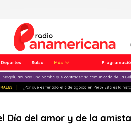
Deportes
Salsa
Más
Programaci
Magaly anuncia una bomba que contradeciría comunicado de La Bell
IRALES
¿Por qué es feriado el 6 de agosto en Perú? Esta es la histo
el Día del amor y de la amist