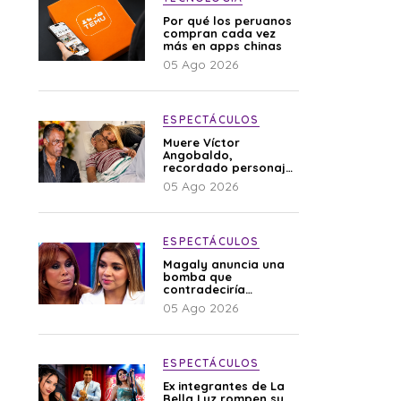
Por qué los peruanos
compran cada vez
más en apps chinas
05 Ago 2026
ESPECTÁCULOS
Muere Víctor
Angobaldo,
recordado personaje
de la farándula y
05 Ago 2026
expareja de Shirley
Cherres
ESPECTÁCULOS
Magaly anuncia una
bomba que
contradeciría
comunicado de La
05 Ago 2026
Bella Luz: “Hay un
audio”
ESPECTÁCULOS
Ex integrantes de La
Bella Luz rompen su