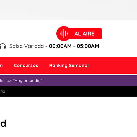
Salsa Variada -
00:00AM - 05:00AM
ón
Concursos
Ranking Semanal
a Luz: “Hay un audio”
ria
ad