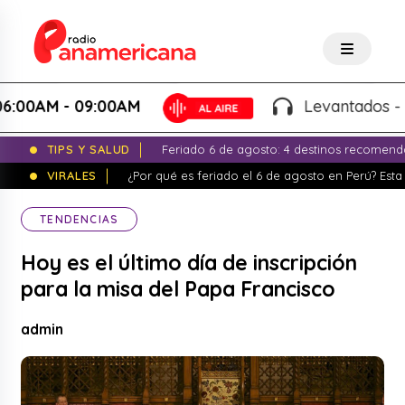
M - 09:00AM
Levantados - Luigui
TIPS Y SALUD
Feriado 6 de agosto: 4 destinos recomend
VIRALES
¿Por qué es feriado el 6 de agosto en Perú? Esta 
TENDENCIAS
Hoy es el último día de inscripción
para la misa del Papa Francisco
admin