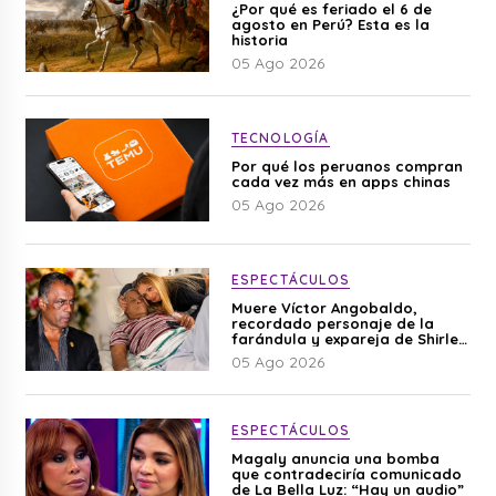
¿Por qué es feriado el 6 de
agosto en Perú? Esta es la
historia
05 Ago 2026
TECNOLOGÍA
Por qué los peruanos compran
cada vez más en apps chinas
05 Ago 2026
ESPECTÁCULOS
Muere Víctor Angobaldo,
recordado personaje de la
farándula y expareja de Shirley
Cherres
05 Ago 2026
ESPECTÁCULOS
Magaly anuncia una bomba
que contradeciría comunicado
de La Bella Luz: “Hay un audio”