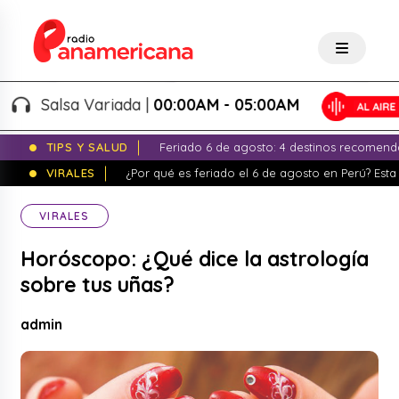
Salsa Variada |
00:00AM - 05:00AM
TIPS Y SALUD
Feriado 6 de agosto: 4 destinos recomend
VIRALES
¿Por qué es feriado el 6 de agosto en Perú? Esta 
VIRALES
Horóscopo: ¿Qué dice la astrología
sobre tus uñas?
admin