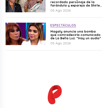
recordado personaje de la
farándula y expareja de Shirley
Cherres
05 Ago 2026
ESPECTÁCULOS
Magaly anuncia una bomba
que contradeciría comunicado
de La Bella Luz: “Hay un audio”
05 Ago 2026