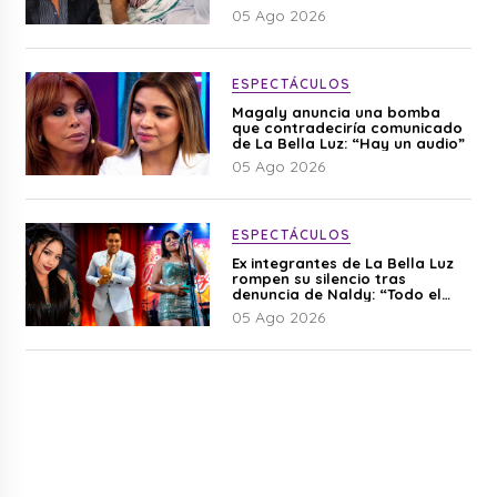
Cherres
05 Ago 2026
ESPECTÁCULOS
Magaly anuncia una bomba
que contradeciría comunicado
de La Bella Luz: “Hay un audio”
05 Ago 2026
ESPECTÁCULOS
Ex integrantes de La Bella Luz
rompen su silencio tras
denuncia de Naldy: “Todo el
mundo lo sabía”
05 Ago 2026