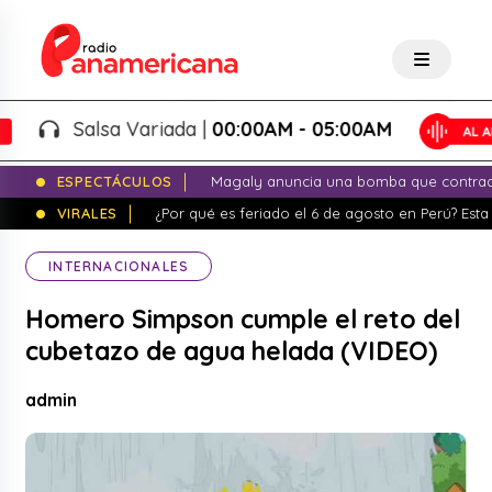
Salsa Variada |
00:00AM - 05:00AM
ESPECTÁCULOS
Magaly anuncia una bomba que contrade
VIRALES
¿Por qué es feriado el 6 de agosto en Perú? Esta 
INTERNACIONALES
Homero Simpson cumple el reto del
cubetazo de agua helada (VIDEO)
admin