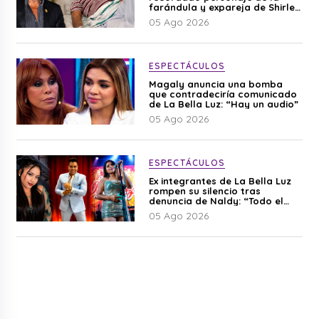
farándula y expareja de Shirley
Cherres
05 Ago 2026
ESPECTÁCULOS
Magaly anuncia una bomba
que contradeciría comunicado
de La Bella Luz: “Hay un audio”
05 Ago 2026
ESPECTÁCULOS
Ex integrantes de La Bella Luz
rompen su silencio tras
denuncia de Naldy: “Todo el
mundo lo sabía”
05 Ago 2026