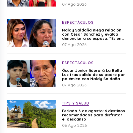
editado”
07 Ago 2026
ESPECTÁCULOS
Naldy Saldaña niega relación
con César Sánchez y evalúa
denunciar a su esposa: “Es una
difamación”
07 Ago 2026
ESPECTÁCULOS
Óscar Junior liderará La Bella
Luz tras salida de su padre por
polémica con Naldy Saldaña
07 Ago 2026
TIPS Y SALUD
Feriado 6 de agosto: 4 destinos
recomendados para disfrutar
el descanso
06 Ago 2026