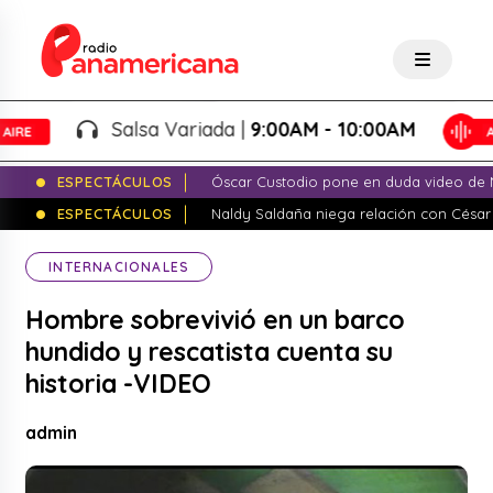
Salsa Variada |
9:00AM - 10:00AM
ESPECTÁCULOS
Óscar Custodio pone en duda video de N
ESPECTÁCULOS
Naldy Saldaña niega relación con César
INTERNACIONALES
Hombre sobrevivió en un barco
hundido y rescatista cuenta su
historia -VIDEO
admin