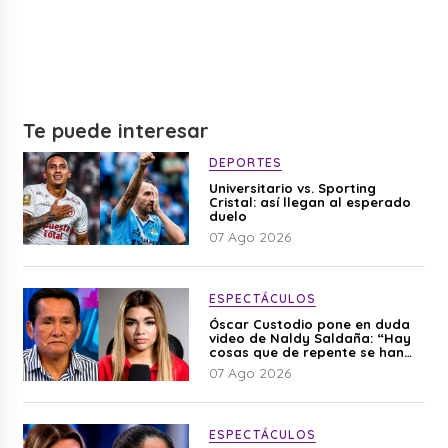
Te puede interesar
DEPORTES
Universitario vs. Sporting
Cristal: así llegan al esperado
duelo
07 Ago 2026
ESPECTÁCULOS
Óscar Custodio pone en duda
video de Naldy Saldaña: “Hay
cosas que de repente se han
editado”
07 Ago 2026
ESPECTÁCULOS