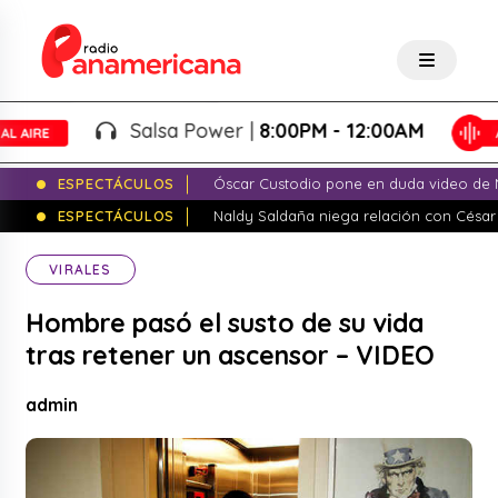
Salsa Power |
8:00PM - 12:00AM
ESPECTÁCULOS
Óscar Custodio pone en duda video de N
ESPECTÁCULOS
Naldy Saldaña niega relación con César
VIRALES
Hombre pasó el susto de su vida
tras retener un ascensor – VIDEO
admin