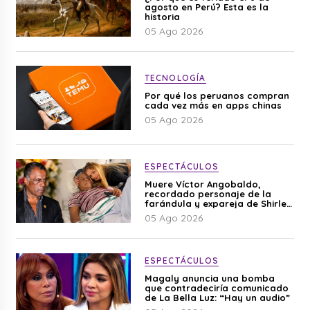
agosto en Perú? Esta es la
historia
05 Ago 2026
TECNOLOGÍA
Por qué los peruanos compran
cada vez más en apps chinas
05 Ago 2026
ESPECTÁCULOS
Muere Víctor Angobaldo,
recordado personaje de la
farándula y expareja de Shirley
Cherres
05 Ago 2026
ESPECTÁCULOS
Magaly anuncia una bomba
que contradeciría comunicado
de La Bella Luz: “Hay un audio”