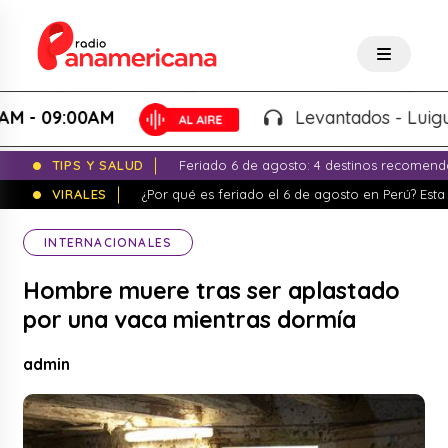
 09:00AM
Levantados - Luigui Car
TIPS Y SALUD
Feriado 6 de agosto: 4 destinos recomend
VIRALES
¿Por qué es feriado el 6 de agosto en Perú? Esta 
INTERNACIONALES
Hombre muere tras ser aplastado
por una vaca mientras dormía
admin