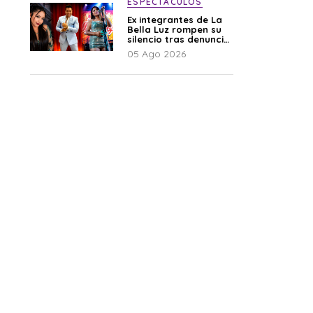
ESPECTÁCULOS
Ex integrantes de La
Bella Luz rompen su
silencio tras denuncia
de Naldy: “Todo el
05 Ago 2026
mundo lo sabía”