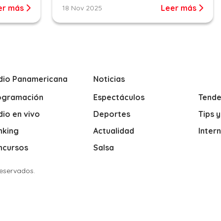
er más
Leer más
18 Nov 2025
dio Panamericana
Noticias
ogramación
Espectáculos
Tende
io en vivo
Deportes
Tips 
nking
Actualidad
Inter
ncursos
Salsa
Reservados.