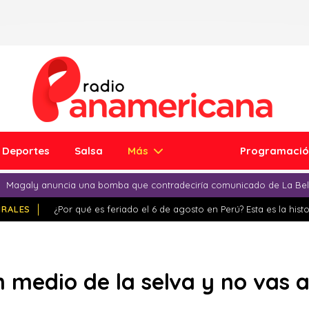
Deportes
Salsa
Más
Programaci
Magaly anuncia una bomba que contradeciría comunicado de La Bell
IRALES
¿Por qué es feriado el 6 de agosto en Perú? Esta es la histo
 medio de la selva y no vas a