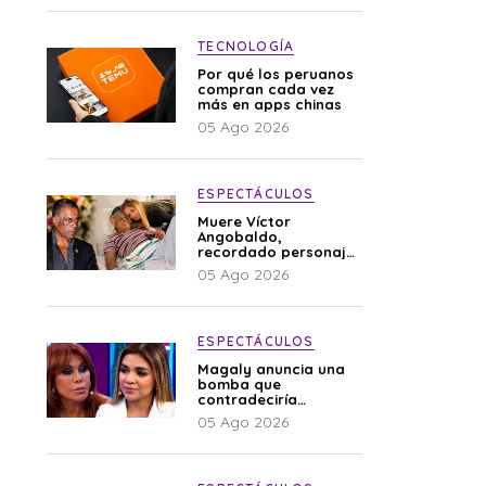
TECNOLOGÍA
Por qué los peruanos
compran cada vez
más en apps chinas
05 Ago 2026
ESPECTÁCULOS
Muere Víctor
Angobaldo,
recordado personaje
de la farándula y
05 Ago 2026
expareja de Shirley
Cherres
ESPECTÁCULOS
Magaly anuncia una
bomba que
contradeciría
comunicado de La
05 Ago 2026
Bella Luz: “Hay un
audio”