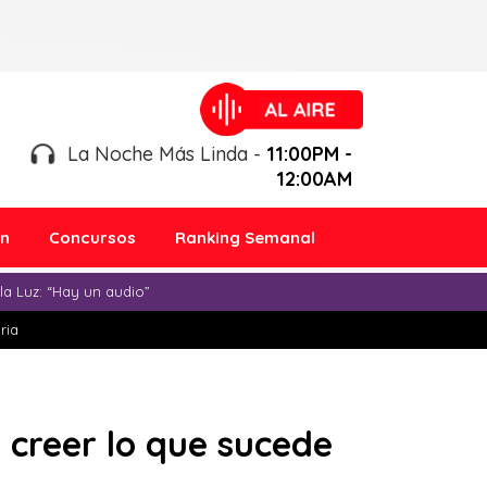
La Noche Más Linda -
11:00PM -
12:00AM
ón
Concursos
Ranking Semanal
a Luz: “Hay un audio”
ria
 creer lo que sucede