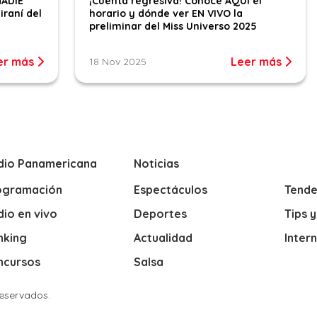
NADIE
¡Cuenta regresiva! Conoce AQUÍ el
iraní del
horario y dónde ver EN VIVO la
preliminar del Miss Universo 2025
er más
Leer más
18 Nov 2025
dio Panamericana
Noticias
ogramación
Espectáculos
Tende
io en vivo
Deportes
Tips 
nking
Actualidad
Inter
ncursos
Salsa
Reservados.