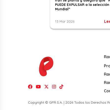
Irán se planta y asegura que “
PUEDE EXPULSAR a la selección 
Mundial”
Le
13 Mar 2026
Ra
Pr
Rad
Ra
Co
Copyright © GPR S.A. | 2026 Todos los Derechos 