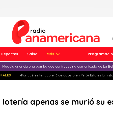
Deportes
Salsa
Más
Programaci
Magaly anuncia una bomba que contradeciría comunicado de La Bell
IRALES
¿Por qué es feriado el 6 de agosto en Perú? Esta es la histo
lotería apenas se murió su 