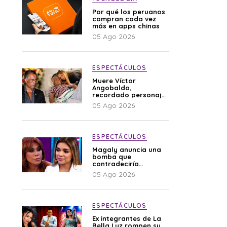
Por qué los peruanos
compran cada vez
más en apps chinas
05 Ago 2026
ESPECTÁCULOS
Muere Víctor
Angobaldo,
recordado personaje
de la farándula y
05 Ago 2026
expareja de Shirley
Cherres
ESPECTÁCULOS
Magaly anuncia una
bomba que
contradeciría
comunicado de La
05 Ago 2026
Bella Luz: “Hay un
audio”
ESPECTÁCULOS
Ex integrantes de La
Bella Luz rompen su