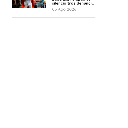
silencio tras denuncia
de Naldy: “Todo el
05 Ago 2026
mundo lo sabía”