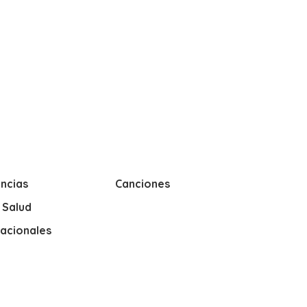
ncias
Canciones
y Salud
nacionales