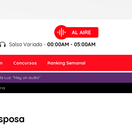
Salsa Variada -
00:00AM - 05:00AM
ón
Concursos
Ranking Semanal
a Luz: “Hay un audio”
ria
esposa