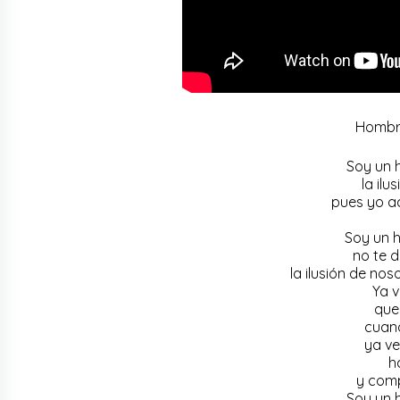
Hombr
Soy un 
la il
pues yo ad
Soy un 
no te d
la ilusión de no
Ya v
que
cuand
ya ve
h
y comp
Soy un 