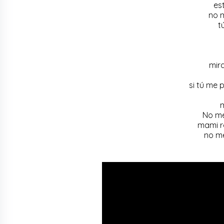
es
no m
t
mir
si tú me 
m
No me
mami r
no me