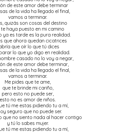
usión de este amor debe terminar
as de la vida ha llegado el final,
vamos a terminar.
s, quizás son cosas del destino
 te haya puesto en mi camino
 ya es tarde es la pura realidad.
es que ahora quedan cicatrices
abría que oír lo que tú dices
arar lo que yo digo en realidad.
hombre casado no lo voy a negar,
sión de este amor debe terminar,
as de la vida ha llegado el final,
vamos a terminar.
Me pides que te ame,
que te brinde mi cariño,
pero esto no puede ser,
esto no es amor de niños.
ue tú me estas pidiendo tu a mí,
toy seguro que no puede ser.
 que no siento nada al hacer contigo
y tú lo sabes mujer.
ue tú me estas pidiendo tu a mí,