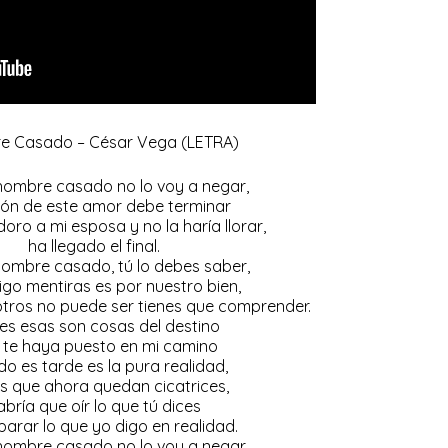
e Casado – César Vega (LETRA)
hombre casado no lo voy a negar,
usión de este amor debe terminar
oro a mi esposa y no la haría llorar,
ha llegado el final.
hombre casado, tú lo debes saber,
igo mentiras es por nuestro bien,
sotros no puede ser tienes que comprender.
es esas son cosas del destino
 te haya puesto en mi camino
o es tarde es la pura realidad,
s que ahora quedan cicatrices,
abría que oír lo que tú dices
arar lo que yo digo en realidad.
hombre casado no lo voy a negar,