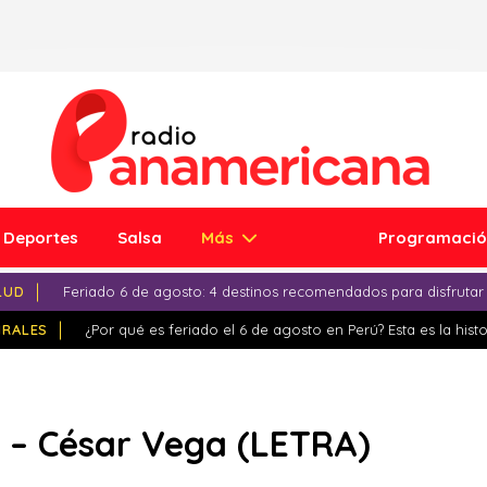
Deportes
Salsa
Más
Programaci
LUD
Feriado 6 de agosto: 4 destinos recomendados para disfrutar
IRALES
¿Por qué es feriado el 6 de agosto en Perú? Esta es la histo
– César Vega (LETRA)