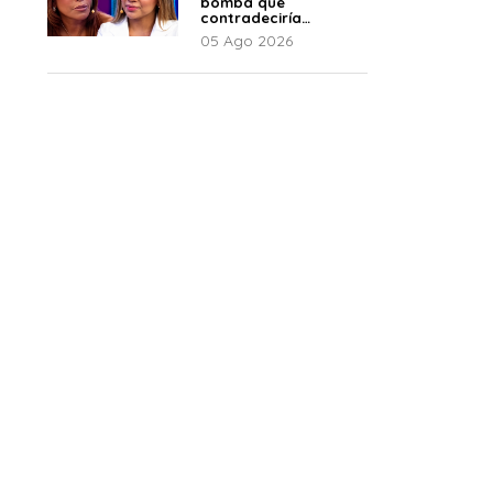
bomba que
contradeciría
comunicado de La
05 Ago 2026
Bella Luz: “Hay un
audio”