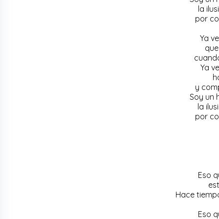
la il
por cos
Ya ve
que
cuando
Ya v
h
y comp
Soy un 
la ilu
por cos
Eso q
es
Hace tiempo
Eso q