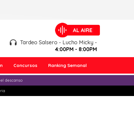
Tardeo Salsero - Lucho Micky -
4:00PM - 8:00PM
ón
Concursos
Ranking Semanal
 el descanso
ria