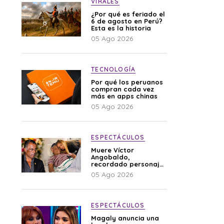
VIRALES
¿Por qué es feriado el
6 de agosto en Perú?
Esta es la historia
05 Ago 2026
TECNOLOGÍA
Por qué los peruanos
compran cada vez
más en apps chinas
05 Ago 2026
ESPECTÁCULOS
Muere Víctor
Angobaldo,
recordado personaje
de la farándula y
05 Ago 2026
expareja de Shirley
Cherres
ESPECTÁCULOS
Magaly anuncia una