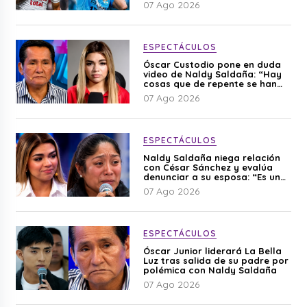
07 Ago 2026
ESPECTÁCULOS
Óscar Custodio pone en duda
video de Naldy Saldaña: “Hay
cosas que de repente se han
editado”
07 Ago 2026
ESPECTÁCULOS
Naldy Saldaña niega relación
con César Sánchez y evalúa
denunciar a su esposa: “Es una
difamación”
07 Ago 2026
ESPECTÁCULOS
Óscar Junior liderará La Bella
Luz tras salida de su padre por
polémica con Naldy Saldaña
07 Ago 2026