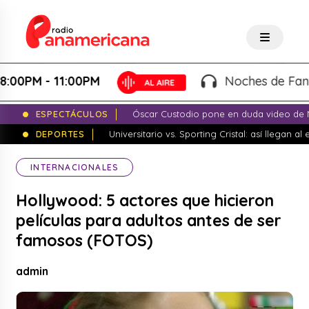
00PM
Noches de Fantasía - Karla 
ESPECTÁCULOS
Óscar Custodio pone en duda video de N
DEPORTES
Universitario vs. Sporting Cristal: así llegan a
INTERNACIONALES
Hollywood: 5 actores que hicieron
películas para adultos antes de ser
famosos (FOTOS)
admin